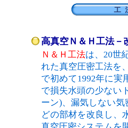
高真空Ｎ＆Ｈ工法－
Ｎ＆Ｈ工法
は、20
れた真空圧密工法を
で初めて1992年に
で損失水頭の少ない
ーン)、漏気しない気
どの部材を改良し、
真空圧密システムを